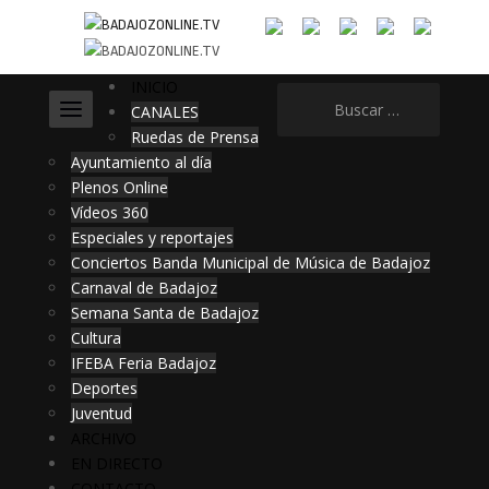
INICIO
Buscar:
CANALES
Ruedas de Prensa
Ayuntamiento al día
Plenos Online
Vídeos 360
Especiales y reportajes
Conciertos Banda Municipal de Música de Badajoz
Carnaval de Badajoz
Semana Santa de Badajoz
Cultura
IFEBA Feria Badajoz
Deportes
Juventud
ARCHIVO
EN DIRECTO
CONTACTO