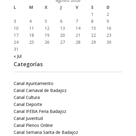
agosto 2026
L
M
X
J
V
S
D
1
2
3
4
5
6
7
8
9
10
11
12
13
14
15
16
17
18
19
20
21
22
23
24
25
26
27
28
29
30
31
« Jul
Categorías
Canal Ayuntamiento
Canal Carnaval de Badajoz
Canal Cultura
Canal Deporte
Canal IFEBA Feria Badajoz
Canal Juventud
Canal Plenos Online
Canal Semana Santa de Badajoz