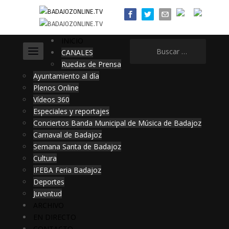
INICIO
Buscar:
CANALES
Ruedas de Prensa
Ayuntamiento al día
Plenos Online
Vídeos 360
Especiales y reportajes
Conciertos Banda Municipal de Música de Badajoz
Carnaval de Badajoz
Semana Santa de Badajoz
Cultura
IFEBA Feria Badajoz
Deportes
Juventud
ARCHIVO
EN DIRECTO
CONTACTO