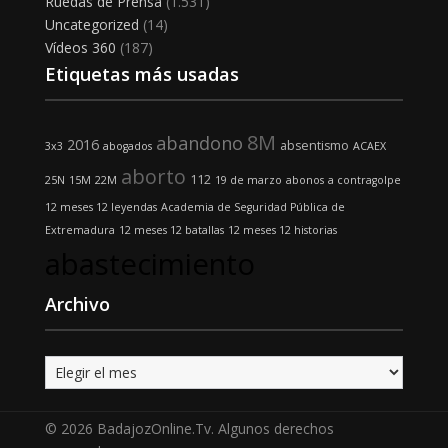
Ruedas de Prensa
(1.531)
Uncategorized
(14)
Vídeos 360
(187)
Etiquetas más usadas
8M
abandono
2016
absentismo
3x3
abogados
ACAEX
aborto
112
25N
15M
22M
19 de marzo
abonos
a contragolpe
12 meses 12 leyendas
Academia de Seguridad Pública de
Extremadura
12 meses 12 batallas
12 meses 12 historias
abastecimiento
Archivo
Archivo
© 2026 BadajozOnline.Tv. Algunos derechos