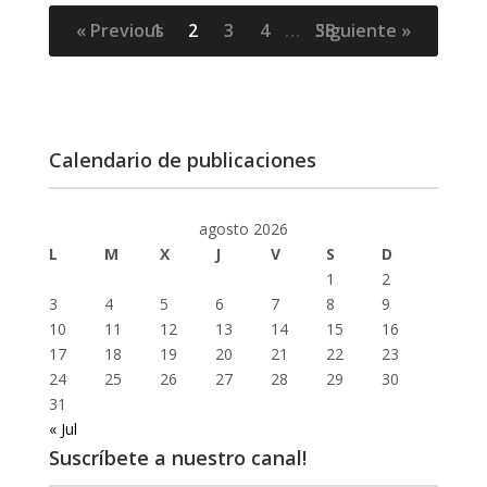
« Previous
1
2
3
4
…
38
Siguiente »
Calendario de publicaciones
agosto 2026
L
M
X
J
V
S
D
1
2
3
4
5
6
7
8
9
10
11
12
13
14
15
16
17
18
19
20
21
22
23
24
25
26
27
28
29
30
31
« Jul
Suscríbete a nuestro canal!