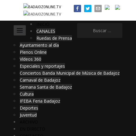
INICIO
Buscar:
CANALES
Ruedas de Prensa
Ayuntamiento al día
Plenos Online
Vídeos 360
Especiales y reportajes
Conciertos Banda Municipal de Música de Badajoz
Carnaval de Badajoz
Semana Santa de Badajoz
Cultura
IFEBA Feria Badajoz
Deportes
Juventud
ARCHIVO
EN DIRECTO
CONTACTO