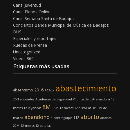
Canal Juventud
Canal Plenos Online
Canal Semana Santa de Badajoz
Conciertos Banda Municipal de Música de Badajoz
DUSI
Especiales y reportajes
Ruedas de Prensa
Uncategorized
Vídeos 360
Etiquetas más usadas
abastecimiento
2016
absentismo
ACAEX
25N
abogados
Academia de Seguridad Pública de Extremadura
12
8M
meses 12 leyendas
15M
12 meses 12 historias
3x3
19 de
aborto
abandono
112
marzo
a contragolpe
abonos
22M
12 meses 12 batallas