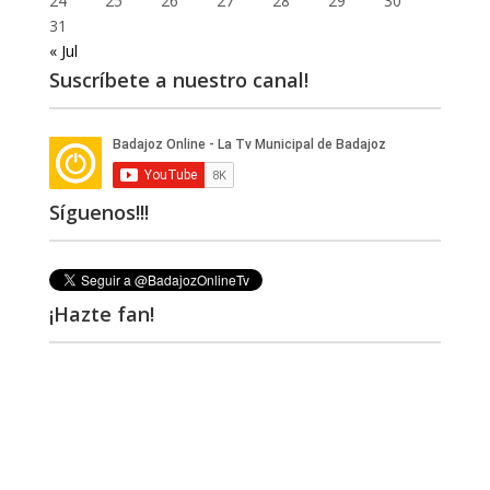
24
25
26
27
28
29
30
31
« Jul
Suscríbete a nuestro canal!
Síguenos!!!
¡Hazte fan!