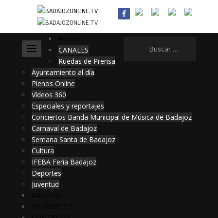
INICIO
Buscar:
CANALES
Ruedas de Prensa
Ayuntamiento al día
Plenos Online
Vídeos 360
Especiales y reportajes
Conciertos Banda Municipal de Música de Badajoz
Carnaval de Badajoz
Semana Santa de Badajoz
Cultura
IFEBA Feria Badajoz
Deportes
Juventud
ARCHIVO
EN DIRECTO
CONTACTO