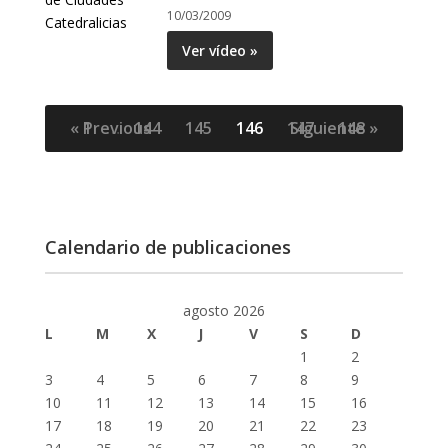
10/03/2009
Ver vídeo »
« Previous
1
…
144
145
146
147
Siguiente »
148
Calendario de publicaciones
agosto 2026
L
M
X
J
V
S
D
1
2
3
4
5
6
7
8
9
10
11
12
13
14
15
16
17
18
19
20
21
22
23