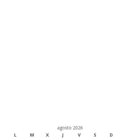
agosto 2026
L
M
X
J
V
S
D